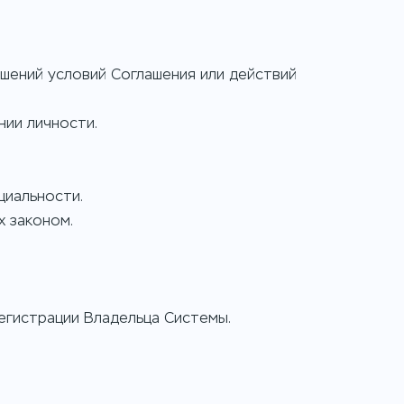
ушений условий Соглашения или действий
нии личности.
циальности.
х законом.
егистрации Владельца Системы.
.